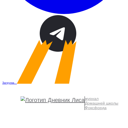
Загрузка...
журнал
Домашней школы
Фоксфорда