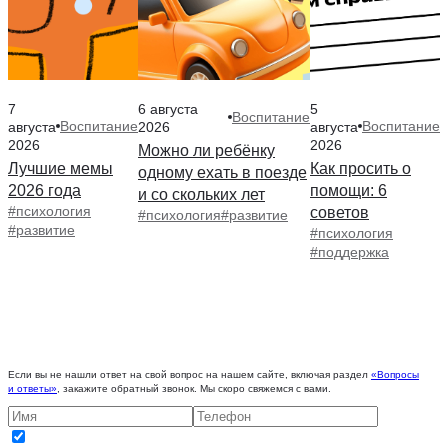
7
6 августа
5
Воспитание
Воспитание
Воспитание
августа
2026
августа
2026
2026
Можно ли ребёнку
Лучшие мемы
Как просить о
одному ехать в поезде
2026 года
помощи: 6
и со скольких лет
#психология
советов
#психология
#развитие
#развитие
#психология
#поддержка
Если вы не нашли ответ на свой вопрос на нашем сайте, включая раздел
«Вопросы
и ответы»
, закажите обратный звонок. Мы скоро свяжемся с вами.