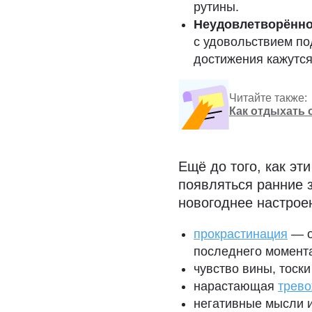
рутины.
Неудовлетворённ
с удовольствием по
достижения кажутся
Читайте также:
Как отдыхать 
Ещё до того, как эт
появляться ранние 
новогоднее настроен
прокрастинация
— о
последнего момент
чувство вины, тоски
нарастающая
трево
негативные мысли и