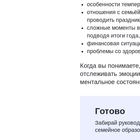
особенности темпер
отношения с семьёй 
проводить праздник
сложные моменты в 
подводя итоги года,
финансовая ситуац
проблемы со здоро
Когда вы понимаете,
отслеживать эмоции
ментальное состоян
Бесплатное
Готово
на семейно
Забирай руковод
семейное образо
Рассказываем, как