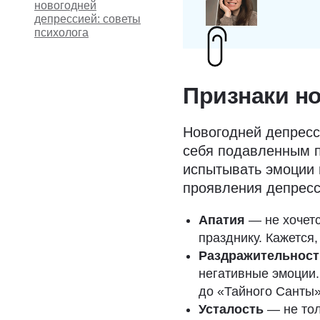
новогодней
депрессией: советы
психолога
Признаки н
Новогодней депресс
себя подавленным п
испытывать эмоции 
проявления депресс
Апатия
— не хочетс
празднику. Кажется
Раздражительност
негативные эмоции.
до «Тайного Санты»
Усталость
— не тол