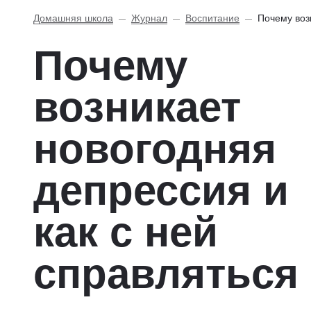
Домашняя школа
Журнал
Воспитание
Почему воз
Почему
возникает
новогодняя
депрессия и
как с ней
справляться