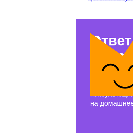
Ответ
вопр
Свяжемся с 
и проведём 
консультаци
на домашнее