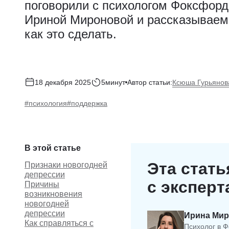
поговорили с психологом Фоксфорд
Ириной Мироновой и рассказываем
как это сделать.
Ксюша Гурьянов
18 декабря 2025
5минут
Автор статьи:
#психология
#поддержка
В этой статье
Эта стать
Признаки новогодней
депрессии
с экспер
Причины
возникновения
новогодней
депрессии
Ирина Ми
Как справляться с
Психолог в 