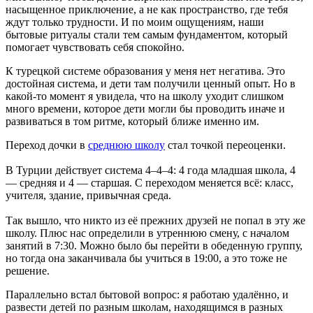
насыщенное приключение, а не как пространство, где тебя
ждут только трудности. И по моим ощущениям, наши
бытовые ритуалы стали тем самым фундаментом, который
помогает чувствовать себя спокойно.
К турецкой системе образования у меня нет негатива. Это
достойная система, и дети там получили ценный опыт. Но в
какой-то момент я увидела, что на школу уходит слишком
много времени, которое дети могли бы проводить иначе и
развиваться в том ритме, который ближе именно им.
Переход дочки в
среднюю школу
стал точкой переоценки.
В Турции действует система 4–4–4: 4 года младшая школа, 4
— средняя и 4 — старшая. С переходом меняется всё: класс,
учителя, здание, привычная среда.
Так вышло, что никто из её прежних друзей не попал в эту же
школу. Плюс нас определили в утреннюю смену, с началом
занятий в 7:30. Можно было бы перейти в обеденную группу,
но тогда она заканчивала бы учиться в 19:00, а это тоже не
решение.
Параллельно встал бытовой вопрос: я работаю удалённо, и
развести детей по разным школам, находящимся в разных