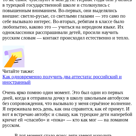
в турецкой государственной школе и столкнулись с
повышенным вниманием. Во-первых, они выделялись
внешне: светло-русые, со светлыми глазами — это само по
себе вызывало интерес. Во-вторых, ребятам в классе было
любопытно, каково это — учиться на неродном языке. Их
одноклассники расспрашивали детей, просили научить
русским словам — контакт происходил естественно и тепло.
Читайте также:
Как одновременно получить два аттестата: российский и
иностранный
Очень ярко помню один момент. Это был один из первых
дней, когда я отправила дочку в школу школьным автобусом
без сопровождения, что вызывало у меня серьёзное волнение.
Я переживала весь день, как она справится, как её примут. И
вот я встречаю автобус и слышу, как турецкие дети наперебой
кричат ей «спасибо» и «пока» — кто как мог — на ломаном
русском.
В тот момент стало ясно: дети умеют находить