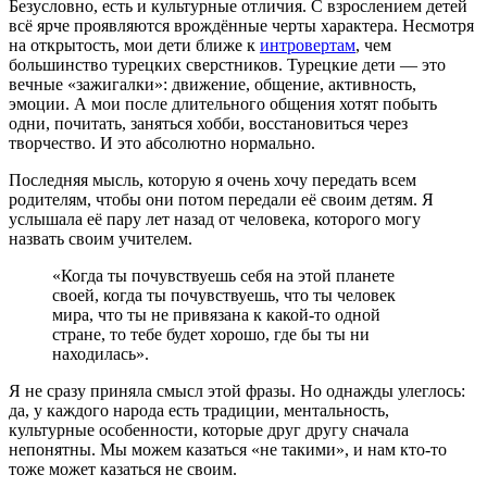
Безусловно, есть и культурные отличия. С взрослением детей
всё ярче проявляются врождённые черты характера. Несмотря
на открытость, мои дети ближе к
интровертам
, чем
большинство турецких сверстников. Турецкие дети — это
вечные «зажигалки»: движение, общение, активность,
эмоции. А мои после длительного общения хотят побыть
одни, почитать, заняться хобби, восстановиться через
творчество. И это абсолютно нормально.
Последняя мысль, которую я очень хочу передать всем
родителям, чтобы они потом передали её своим детям. Я
услышала её пару лет назад от человека, которого могу
назвать своим учителем.
«Когда ты почувствуешь себя на этой планете
своей, когда ты почувствуешь, что ты человек
мира, что ты не привязана к какой-то одной
стране, то тебе будет хорошо, где бы ты ни
находилась».
Я не сразу приняла смысл этой фразы. Но однажды улеглось:
да, у каждого народа есть традиции, ментальность,
культурные особенности, которые друг другу сначала
непонятны. Мы можем казаться «не такими», и нам кто-то
тоже может казаться не своим.