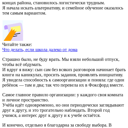
концах района, становилось логистически трудным.
Я начала искать альтернативу, и семейное обучение оказалось
тем самым вариантом.
Читайте также:
Что делать, если школа далеко от дома
Страшно было, не буду врать. Мы взяли небольшой отпуск,
чтобы всё обдумать.
И вдруг я вижу: сын сам без всяких разговоров начинает брать
книги на каникулах, просить задания, проявлять инициативу.
Я увидела способность к самоорганизации и поняла: где один
ребёнок — там и два; так что перевела их в Фоксфорд вместе.
Самое главное правило организации: у каждого своя комната
и личное пространство.
Учёба идёт одновременно, но они периодически заглядывают
друг к другу, и это трогательно наблюдать. Второй год
учимся, а интерес друг к другу и к учебе остаётся.
И конечно, отдельно я благодарна за свободу выбора. В