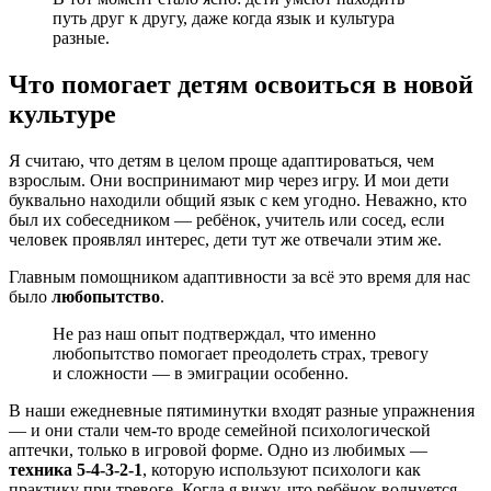
путь друг к другу, даже когда язык и культура
разные.
Что помогает детям освоиться в новой
культуре
Я считаю, что детям в целом проще адаптироваться, чем
взрослым. Они воспринимают мир через игру. И мои дети
буквально находили общий язык с кем угодно. Неважно, кто
был их собеседником — ребёнок, учитель или сосед, если
человек проявлял интерес, дети тут же отвечали этим же.
Главным помощником адаптивности за всё это время для нас
было
любопытство
.
Не раз наш опыт подтверждал, что именно
любопытство помогает преодолеть страх, тревогу
и сложности — в эмиграции особенно.
В наши ежедневные пятиминутки входят разные упражнения
— и они стали чем-то вроде семейной психологической
аптечки, только в игровой форме. Одно из любимых —
техника 5-4-3-2-1
, которую используют психологи как
практику при тревоге. Когда я вижу, что ребёнок волнуется