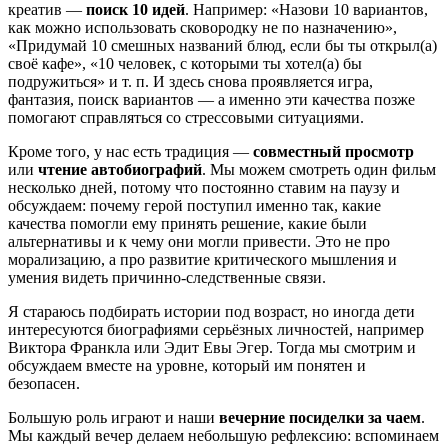
креатив —
поиск 10 идей
. Например: «Назови 10 вариантов,
как можно использовать сковородку не по назначению»,
«Придумай 10 смешных названий блюд, если бы ты открыл(а)
своё кафе», «10 человек, с которыми ты хотел(а) бы
подружиться» и т. п. И здесь снова проявляется игра,
фантазия, поиск вариантов — а именно эти качества позже
помогают справляться со стрессовыми ситуациями.
Кроме того, у нас есть традиция —
совместный просмотр
или
чтение автобиографий
. Мы можем смотреть один фильм
несколько дней, потому что постоянно ставим на паузу и
обсуждаем: почему герой поступил именно так, какие
качества помогли ему принять решение, какие были
альтернативы и к чему они могли привести. Это не про
морализацию, а про развитие критического мышления и
умения видеть причинно-следственные связи.
Я стараюсь подбирать истории под возраст, но иногда дети
интересуются биографиями серьёзных личностей, например
Виктора Франкла или Эдит Евы Эгер. Тогда мы смотрим и
обсуждаем вместе на уровне, который им понятен и
безопасен.
Большую роль играют и наши
вечерние посиделки за чаем
.
Мы каждый вечер делаем небольшую рефлексию: вспоминаем