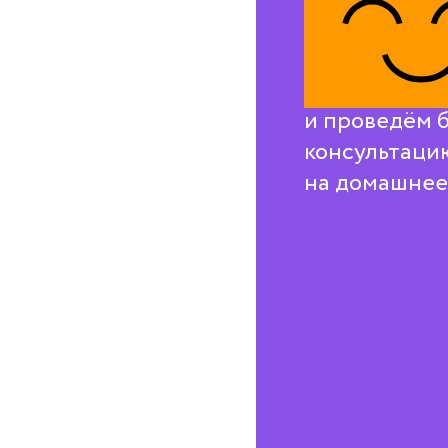
воп
Свяжемся с в
и проведём 
консультаци
на домашнее