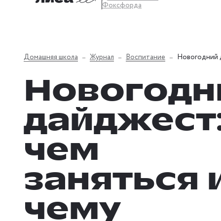
Фоксфорда
Домашняя школа
Журнал
Воспитание
Новогодний д
Новогодн
дайджест
чем
заняться 
чему