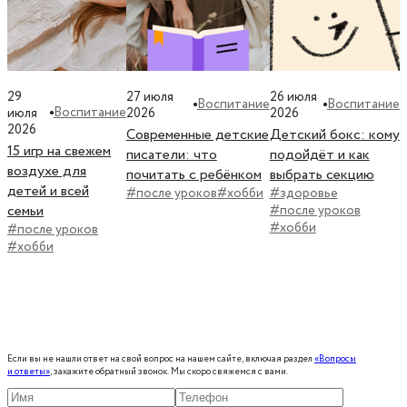
29
27 июля
26 июля
Воспитание
Воспитание
Воспитание
июля
2026
2026
2026
Современные детские
Детский бокс: кому
15 игр на свежем
писатели: что
подойдёт и как
воздухе для
почитать с ребёнком
выбрать секцию
детей и всей
#после уроков
#хобби
#здоровье
семьи
#после уроков
#хобби
#после уроков
#хобби
Если вы не нашли ответ на свой вопрос на нашем сайте, включая раздел
«Вопросы
и ответы»
, закажите обратный звонок. Мы скоро свяжемся с вами.