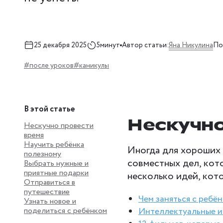
Яна Никулина
25 декабря 2025
5минут
Автор статьи:
По
#после уроков
#каникулы
В этой статье
Нескучно
Нескучно провести
время
Научить ребёнка
Иногда для хороших 
полезному
совместных дел, кот
Выбрать нужные и
приятные подарки
несколько идей, кот
Отправиться в
путешествие
Чем заняться с ребё
Узнать новое и
поделиться с ребёнком
Интеллектуальные и