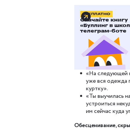
Обесценивание, скры
БЕСПЛАТНО
Скачайте книгу
В этом случае челов
«Буллинг в школ
уверен, что делает 
телеграм-боте
заботу. Совет подра
или обнаружил их сам
«Ты так поправил
тебе будет поле
«На следующей н
уже вся одежда п
куртку».
«Ты выучилась н
устроиться некуд
им сейчас куда 
Обесценивание, скры