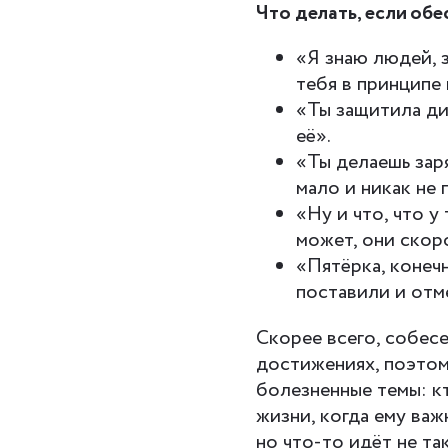
Что делать, если об
«Я знаю людей, 
тебя в принципе 
«Ты защитила ди
её».
«Ты делаешь зар
мало и никак не 
«Ну и что, что у
может, они скор
«Пятёрка, конечн
поставили и отм
Скорее всего, собес
достижениях, поэтому
болезненные темы: к
жизни, когда ему ва
но что-то идёт не та