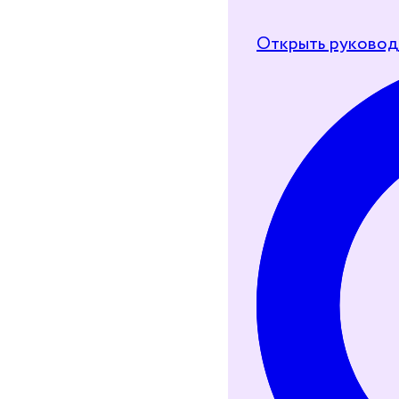
Собрали 5 универс
софт‑скилов
Открыть руковод