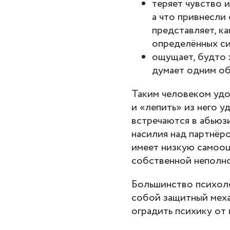
теряет чувство и
а что привнесли
представляет, ка
определённых си
ощущает, будто 
думает одним об
Таким человеком удо
и «лепить» из него 
встречаются в абьюз
насилия над партнёро
имеет низкую самооц
собственной неполн
Большинство психоло
собой защитный меха
оградить психику от