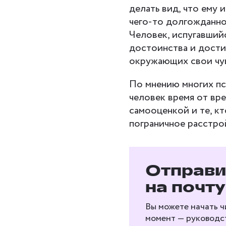
делать вид, что ему 
чего-то долгожданног
Человек, испугавшийс
достоинства и дости
окружающих свои чув
По мнению многих пс
человек время от вр
самооценкой и те, к
пограничное расстро
Бесплат
Отправи
гибким 
на почту
Рассказываем, как 
Вы можете начать ч
интеллект, навыки 
момент — руководст