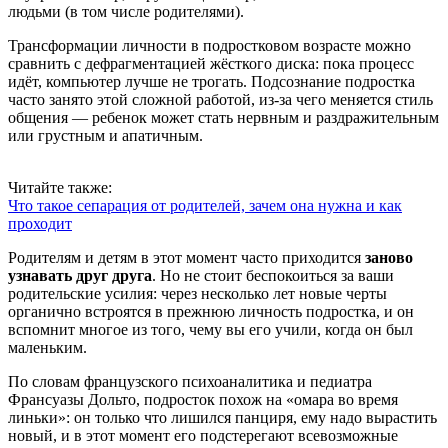
людьми (в том числе родителями).
Трансформации личности в подростковом возрасте можно
сравнить с дефрагментацией жёсткого диска: пока процесс
идёт, компьютер лучше не трогать. Подсознание подростка
часто занято этой сложной работой, из-за чего меняется стиль
общения — ребенок может стать нервным и раздражительным
или грустным и апатичным.
Читайте также:
Что такое сепарация от родителей, зачем она нужна и как
проходит
Родителям и детям в этот момент часто приходится
заново
узнавать друг друга
. Но не стоит беспокоиться за ваши
родительские усилия: через несколько лет новые черты
органично встроятся в прежнюю личность подростка, и он
вспомнит многое из того, чему вы его учили, когда он был
маленьким.
По словам французского психоаналитика и педиатра
Франсуазы Дольто, подросток похож на «омара во время
линьки»: он только что лишился панциря, ему надо вырастить
новый, и в этот момент его подстерегают всевозможные