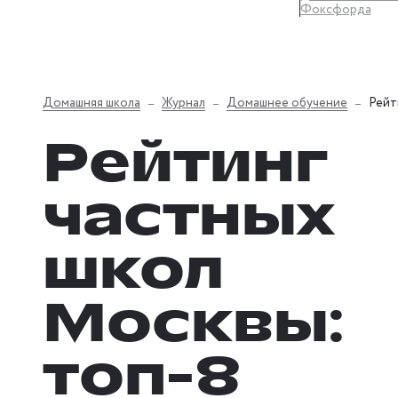
Фоксфорда
Домашняя школа
Журнал
Домашнее обучение
Рейт
Рейтинг
частных
школ
Москвы:
топ-8