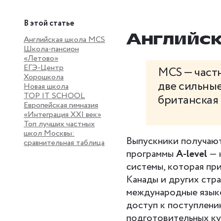
В этой статье
Английс
Английская школа MCS
Школа-пансион
«Летово»
ЕГЭ-Центр
MCS — частн
Хорошкола
две сильны
Новая школа
ТОР IT SCHOOL
британская 
Европейская гимназия
«Интеграция XXI век»
Топ лучших частных
школ Москвы:
Выпускники получают
сравнительная таблица
программы
A-level
— 
системы, которая пр
Канады и других стра
международные язык
доступ к поступлени
подготовительных ку