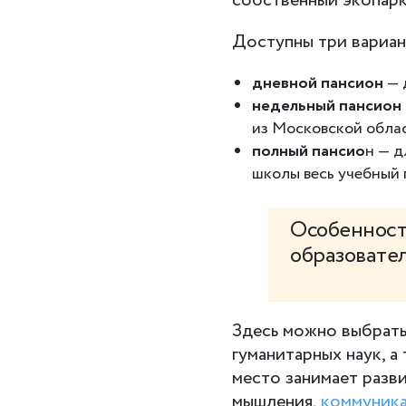
собственный экопарк
Доступны три вариан
дневной пансион
— 
недельный пансион
из Московской обла
полный пансио
н — д
школы весь учебный 
Особенност
образовател
Здесь можно выбрать
гуманитарных наук, а
место занимает разв
мышления,
коммуник