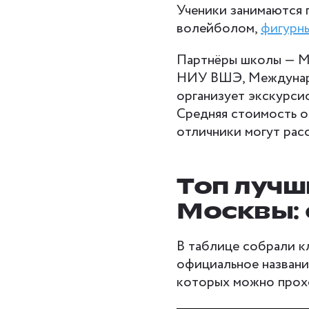
Ученики занимаются 
волейболом,
фигурн
Партнёры школы — Ma
НИУ ВШЭ, Междунаро
организует экскурси
Средняя стоимость об
отличники могут расс
Топ лучш
Москвы: 
В таблице собрали к
официальное название
которых можно прох