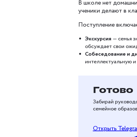
В школе нет домашних
ученики делают в кл
Поступление включае
Экскурсия
— семья з
обсуждает свои ожид
Собеседование и ди
интеллектуальную и 
Бесплат
Готово
перейти
Забирай руководс
образов
семейное образов
Рассказываем, как 
Открыть Telegr
и перейти на дома