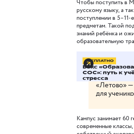
Чтобы поступить в MC
русскому языку, а т
поступлении в 5–11-
предметам. Такой по
знаний ребёнка и ож
образовательную тра
БЕСПЛАТНО
Школа-па
Бокс «Образов
СОС»: путь к уч
стресса
«Летово» —
для учеников
Кампус занимает 60 г
современные классы,