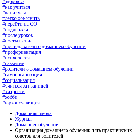
#здоровье
#как учиться
#каникулы
#легко объяснить
#перейти на СО
#поддержка
#после уроков
#поступление
#преподаватели о домашнем обучении
#профориентация
#психология
#развитие
#родители о домашнем обучении
#самоорганизация
#социализация
#учиться за границей
#хитрости
#хобби
#юрконсультация
Домашняя школа
Журнал
Домашнее обучение
Организация домашнего обучения: пять практических
советов для родителей