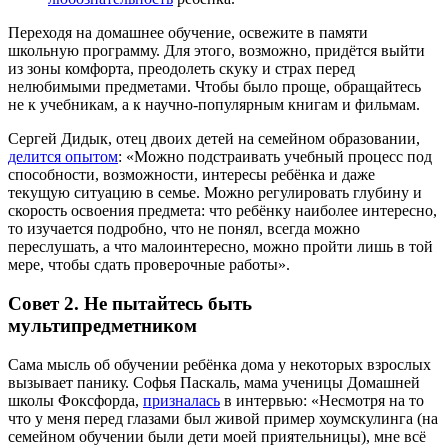
Переходя на домашнее обучение, освежите в памяти
школьную программу. Для этого, возможно, придётся выйти
из зоны комфорта, преодолеть скуку и страх перед
нелюбимыми предметами. Чтобы было проще, обращайтесь
не к учебникам, а к научно-популярным книгам и фильмам.
Сергей Дидык, отец двоих детей на семейном образовании,
делится опытом
: «Можно подстраивать учебный процесс под
способности, возможности, интересы ребёнка и даже
текущую ситуацию в семье. Можно регулировать глубину и
скорость освоения предмета: что ребёнку наиболее интересно,
то изучается подробно, что не понял, всегда можно
переслушать, а что малоинтересно, можно пройти лишь в той
мере, чтобы сдать проверочные работы».
Совет 2. Не пытайтесь быть
мультипредметником
Сама мысль об обучении ребёнка дома у некоторых взрослых
вызывает панику. Софья Паскаль, мама ученицы Домашней
школы Фоксфорда,
призналась
в интервью: «Несмотря на то
что у меня перед глазами был живой пример хоумскулинга (на
семейном обучении были дети моей приятельницы), мне всё