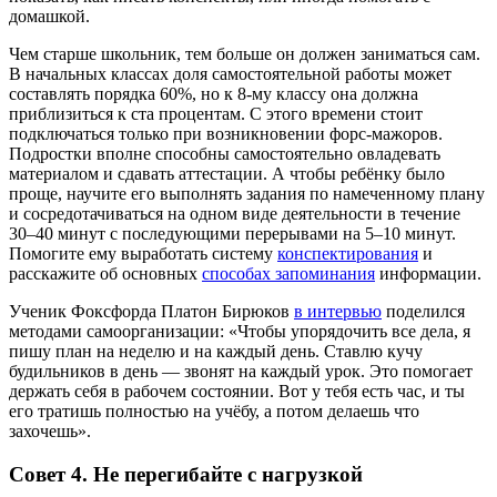
домашкой.
Чем старше школьник, тем больше он должен заниматься сам.
В начальных классах доля самостоятельной работы может
составлять порядка 60%, но к 8-му классу она должна
приблизиться к ста процентам. С этого времени стоит
подключаться только при возникновении форс-мажоров.
Подростки вполне способны самостоятельно овладевать
материалом и сдавать аттестации. А чтобы ребёнку было
проще, научите его выполнять задания по намеченному плану
и сосредотачиваться на одном виде деятельности в течение
30–40 минут с последующими перерывами на 5–10 минут.
Помогите ему выработать систему
конспектирования
и
расскажите об основных
способах запоминания
информации.
Ученик Фоксфорда Платон Бирюков
в интервью
поделился
методами самоорганизации: «Чтобы упорядочить все дела, я
пишу план на неделю и на каждый день. Ставлю кучу
будильников в день — звонят на каждый урок. Это помогает
держать себя в рабочем состоянии. Вот у тебя есть час, и ты
его тратишь полностью на учёбу, а потом делаешь что
захочешь».
Совет 4. Не перегибайте с нагрузкой