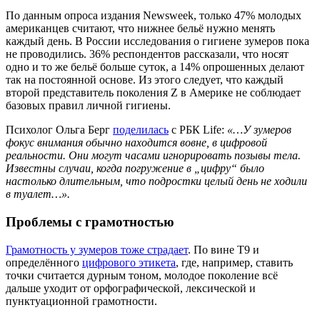
По данным опроса издания Newsweek, только 47% молодых
американцев считают, что нижнее бельё нужно менять
каждый день. В России исследования о гигиене зумеров пока
не проводились. 36% респондентов рассказали, что носят
одно и то же бельё больше суток, а 14% опрошенных делают
так на постоянной основе. Из этого следует, что каждый
второй представитель поколения Z в Америке не соблюдает
базовых правил личной гигиены.
Психолог Ольга Берг
поделилась
с РБК Life:
«…У зумеров
фокус внимания обычно находится вовне, в цифровой
реальности. Они могут часами игнорировать позывы тела.
Известны случаи, когда погружение в „цифру“ было
настолько длительным, что подростки целый день не ходили
в туалет…».
Проблемы с грамотностью
Грамотность у зумеров тоже страдает
. По вине Т9 и
определённого
цифрового этикета
, где, например, ставить
точки считается дурным тоном, молодое поколение всё
дальше уходит от орфографической, лексической и
пунктуационной грамотности.