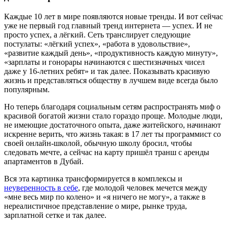
Каждые 10 лет в мире появляются новые тренды. И вот сейчас
уже не первый год главный тренд интернета — успех. И не
просто успех, а лёгкий. Сеть транслирует следующие
постулаты: «лёгкий успех», «работа в удовольствие»,
«развитие каждый день», «продуктивность каждую минуту»,
«зарплаты и гонорары начинаются с шестизначных чисел
даже у 16-летних ребят» и так далее. Показывать красивую
жизнь и представляться обществу в лучшем виде всегда было
популярным.
Но теперь благодаря социальным сетям распространять миф о
красивой богатой жизни стало гораздо проще. Молодые люди,
не имеющие достаточного опыта, даже житейского, начинают
искренне верить, что жизнь такая: в 17 лет ты программист со
своей онлайн-школой, обычную школу бросил, чтобы
следовать мечте, а сейчас на карту пришёл транш с аренды
апартаментов в Дубай.
Вся эта картинка трансформируется в комплексы и
неуверенность в себе
, где молодой человек мечется между
«мне весь мир по колено» и «я ничего не могу», а также в
нереалистичное представление о мире, рынке труда,
зарплатной сетке и так далее.