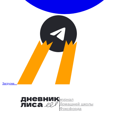
Загрузка...
журнал
Домашней школы
Фоксфорда