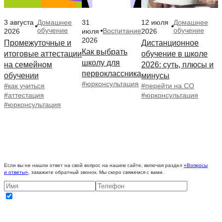
3 августа
31
12 июля
Домашнее
Домашнее
обучение
обучение
Воспитание
2026
июля
2026
2026
Промежуточные и
Дистанционное
Как выбрать
итоговые аттестации
обучение в школе
школу для
на семейном
2026: суть, плюсы и
первоклассника
обучении
минусы
#юрконсультация
#как учиться
#перейти на СО
#аттестация
#юрконсультация
#юрконсультация
Если вы не нашли ответ на свой вопрос на нашем сайте, включая раздел
«Вопросы
и ответы»
, закажите обратный звонок. Мы скоро свяжемся с вами.