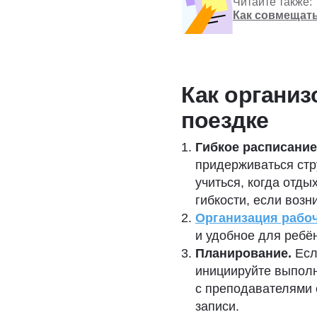
Читайте также:
Как совмещать
Как организ
поездке
Гибкое расписани
придерживаться стр
учиться, когда отды
гибкости, если возн
Организация рабоч
и удобное для ребён
Планирование.
Есл
инициируйте выполн
с преподавателями о
записи.