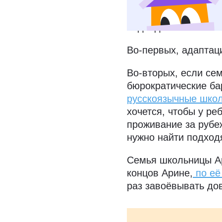
В этом случае ребён
того, где находитс
подводных камней.
Во-первых, адаптаци
Во-вторых, если се
бюрократические ба
русскоязычные школ
хочется, чтобы у ре
проживание за рубе
нужно найти подхо
Семья школьницы Ар
концов Арине,
по её
раз завоёвывать до