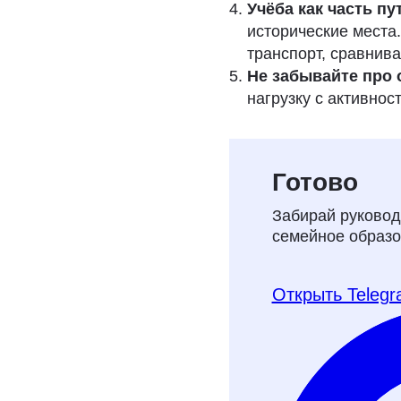
Учёба как часть п
исторические места
транспорт, сравнива
Не забывайте про 
нагрузку с активнос
Бесплатное
Готово
на семейно
Забирай руковод
семейное образо
Рассказываем, как
школы и перейти 
онлайн‑аттестаци
Открыть Teleg