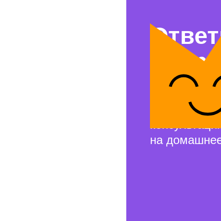
Ответ
вопр
Свяжемся с 
и проведём 
консультаци
на домашнее