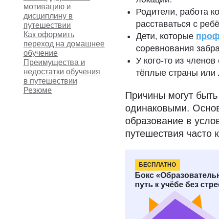
мотивацию и
Родители, работа к
дисциплину в
расставаться с реб
путешествии
Как оформить
Дети, которые
проф
переход на домашнее
соревнования забра
обучение
У кого-то из членов
Преимущества и
недостатки обучения
тёплые страны или 
в путешествии
Резюме
Причины могут быть
одинаковыми. Основ
образование в усло
путешествия часто
БЕСПЛАТНО
Как совмещ
Бокс «Образователь
путь к учёбе без стр
Каждый раз менят